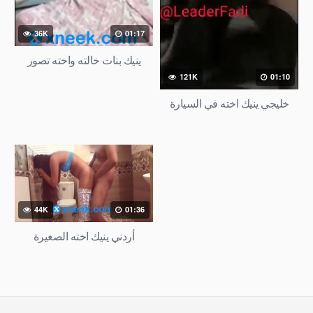
36K
01:17
ينيك بنات خالته واخته تصور
121K
01:10
خليجي ينيك اخته في السيارة
44K
01:36
أردني ينيك اخته الصغيرة