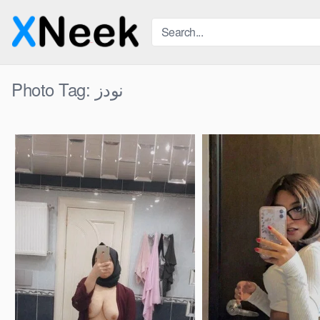
Skip
to
content
نودز
Photo Tag: