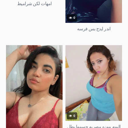
امهات لكن شراميط
0
اندر ايدج بس فرسه
0
البوم موزه مصريه جسمها بطل