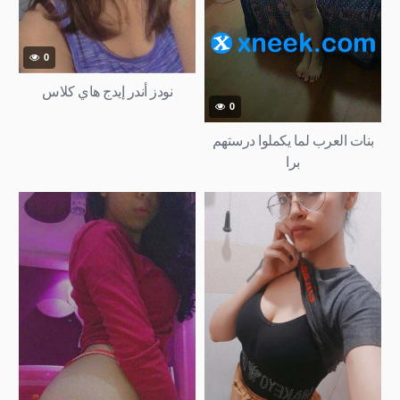
0
نودز أندر إيدج هاي كلاس
0
بنات العرب لما يكملوا درستهم
برا