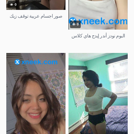
0
صور اجسام عربية توقف زبك
0
البوم نودز أندر إيدج هاي كلاس