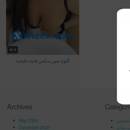
0
البوم صور سكس قحبة خليجية
Archives
Categor
May 2026
تجسس
December 2025
ب شات