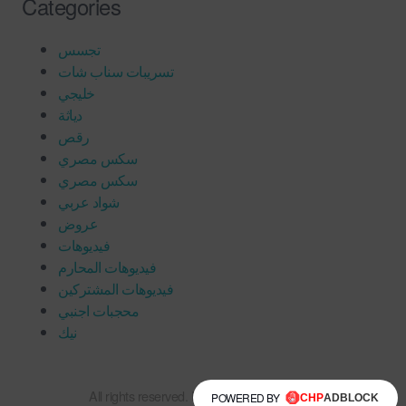
Categories
تجسس
تسريبات سناب شات
خليجي
دياثة
رقص
سكس مصري
سكس مصري
شواد عربي
عروض
فيديوهات
فيديوهات المحارم
فيديوهات المشتركين
محجبات اجنبي
نيك
All rights reserved. Powered by xneek.com
POWERED BY