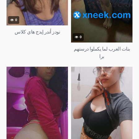
0
نودز أندر إيدج هاي كلاس
0
بنات العرب لما يكملوا درستهم
برا