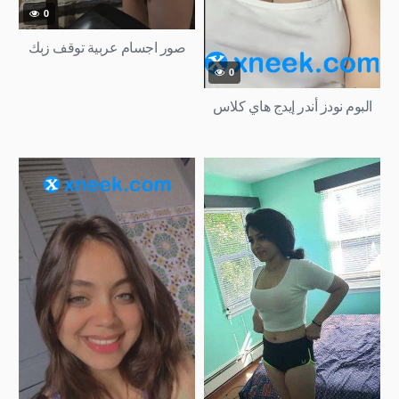
0
صور اجسام عربية توقف زبك
0
البوم نودز أندر إيدج هاي كلاس