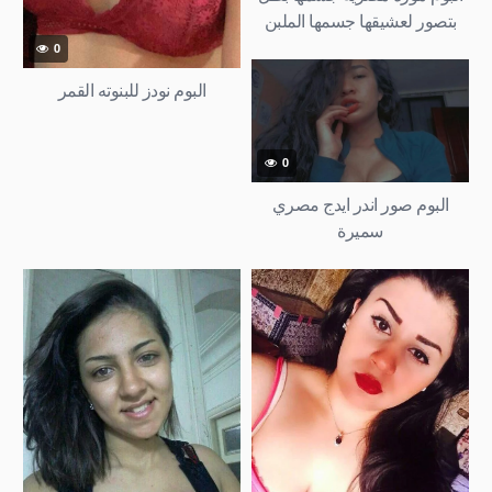
بتصور لعشيقها جسمها الملبن
ملط
0
البوم نودز للبنوته القمر
0
البوم صور اندر ايدج مصري
سميرة