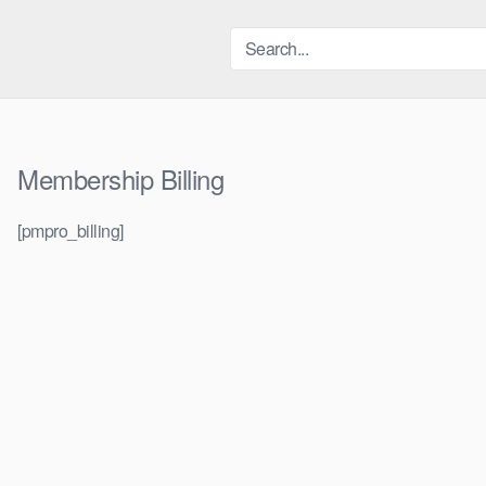
Skip
to
content
Membership Billing
[pmpro_billing]